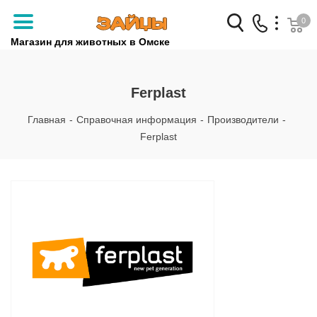
0
Магазин для животных в Омске
Заказать звонок
Ferplast
+7 (3812) 79-04-04
Главная
-
Справочная информация
-
Производители
-
+7 (950) 959-88-32
Ferplast