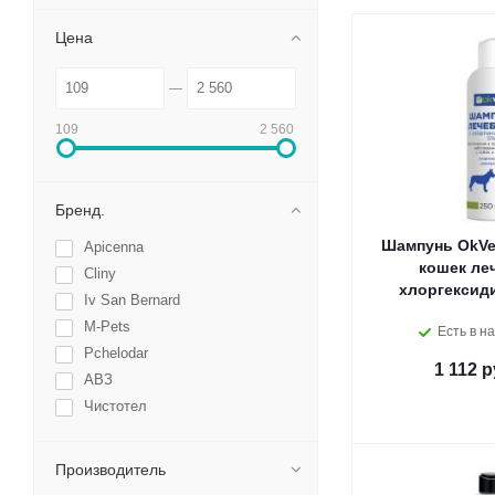
Цена
109
2 560
Бренд.
Шампунь OkVet
Apicenna
кошек ле
Cliny
хлоргексид
Iv San Bernard
M-Pets
Есть в на
Pchelodar
1 112
р
АВЗ
Чистотел
Производитель