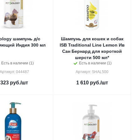
ology шампунь д/с
Шампунь для кошек и собак
яющий Индия 300 мл
ISB Traditional Line Lemon Ив
Сан Бернард для короткой
шерсти 500 мл*
Есть в наличии (1)
Есть в наличии (1)
Артикул: 044487
Артикул: SHAL500
323
руб.
/шт
1 610
руб.
/шт