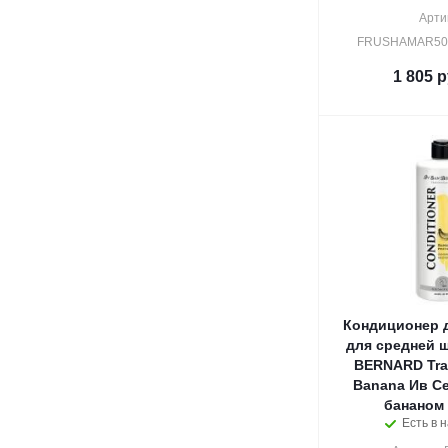
Арти
FRUSHAMAR50
1 805
р
Кондиционер 
для средней ш
BERNARD Trad
Banana Ив Се
бананом 
Есть в н