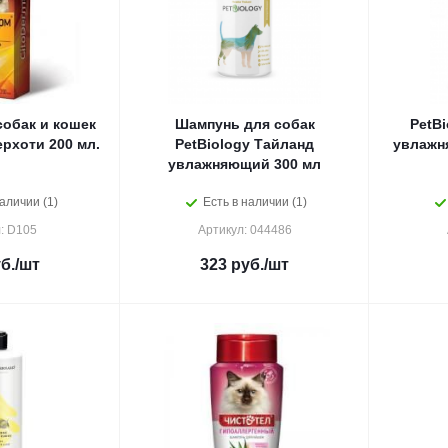
обак и кошек
Шампунь для собак
PetBi
рхоти 200 мл.
PetBiology Тайланд
увлажн
увлажняющий 300 мл
аличии (1)
Есть в наличии (1)
: D105
Артикул: 044486
б.
/шт
323
руб.
/шт