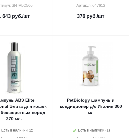
тикул: SHTALC500
Артикул: 047612
1 643
руб.
/шт
376
руб.
/шт
мпунь АВЗ Elite
PetBiology шампунь и
ional Элита для кошек
кондиционер д/с Италия 300
к бесшерстных пород
мл
270 мл.
Есть в наличии (2)
Есть в наличии (1)