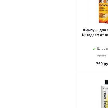
Шампунь для с
Цитодерм от пе
Есть в н
Артикул
760
ру