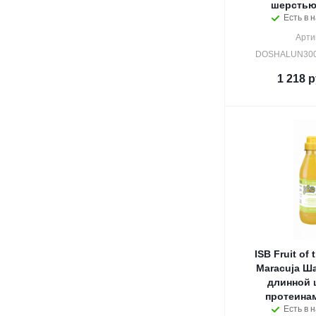
шерстью 
Есть в н
Арти
DOSHALUN300
1 218
р
ISB Fruit of
Maracuja Ш
длинной 
протеинам
Есть в н