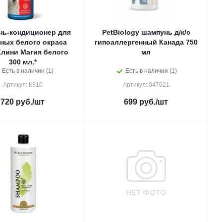
ь-кондиционер для
PetBiology шампунь д/к/с
ных белого окраса
гипоаллергенный Канада 750
Клини Магия белого
мл
300 мл.*
Есть в наличии (1)
Есть в наличии (1)
Артикул: К310
Артикул: 047621
720
руб.
/шт
699
руб.
/шт