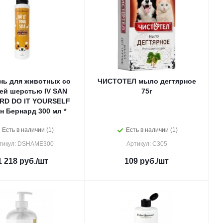
ь для животных со
ЧИСТОТЕЛ мыло дегтярное
ей шерстью IV SAN
75г
RD DO IT YOURSELF
н Бернард 300 мл *
Есть в наличии (1)
Есть в наличии (1)
тикул: DSHAМЕ300
Артикул: С305
1 218
руб.
/шт
109
руб.
/шт