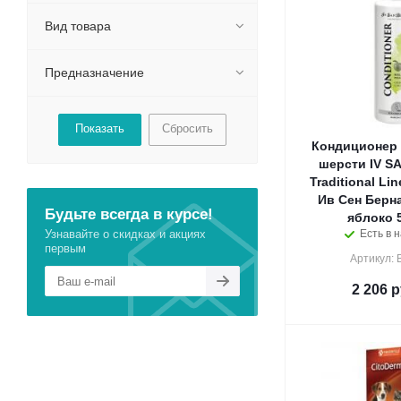
Вид товара
Предназначение
Сбросить
Кондиционер 
шерсти IV S
Traditional Li
Ив Сен Берн
Будьте всегда в курсе!
яблоко 5
Узнавайте о скидках и акциях
Есть в н
первым
Артикул:
2 206
р