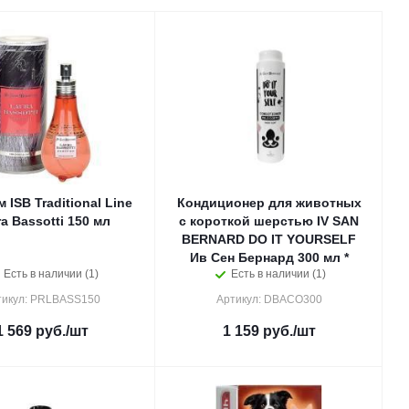
ISB Traditional Line
Кондиционер для животных
a Bassotti 150 мл
с короткой шерстью IV SAN
BERNARD DO IT YOURSELF
Ив Сен Бернард 300 мл *
Есть в наличии (1)
Есть в наличии (1)
тикул: PRLBASS150
Артикул: DBACO300
1 569
руб.
/шт
1 159
руб.
/шт