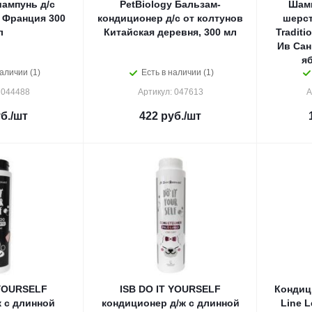
шампунь д/с
PetBiology Бальзам-
Шамп
Франция 300
кондиционер д/с от колтунов
шерст
л
Китайская деревня, 300 мл
Traditi
Ив Сан
я
аличии (1)
Есть в наличии (1)
 044488
Артикул: 047613
А
б.
/шт
422
руб.
/шт
 YOURSELF
ISB DO IT YOURSELF
Кондици
 с длинной
кондиционер д/ж с длинной
Line 