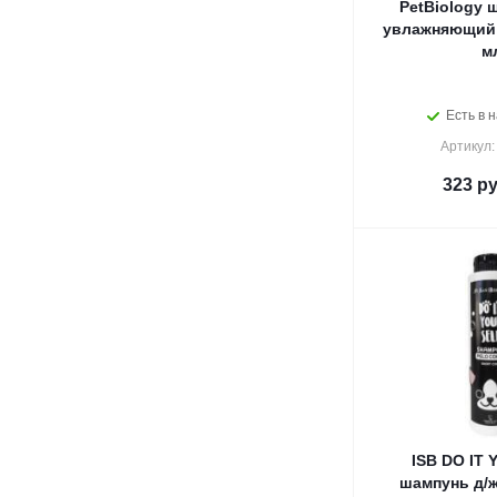
PetBiology 
увлажняющий 
м
Есть в н
Артикул:
323
ру
ISB DO IT
шампунь д/ж