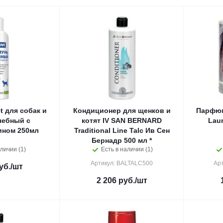
 для собак и
Кондиционер для щенков и
Парфюм 
чебный с
котят IV SAN BERNARD
Laur
ином 250мл
Traditional Line Talc Ив Сен
Бернадр 500 мл *
личии (1)
Есть в наличии (1)
Артикул: BALTALC500
Ар
уб.
/шт
2 206
руб.
/шт