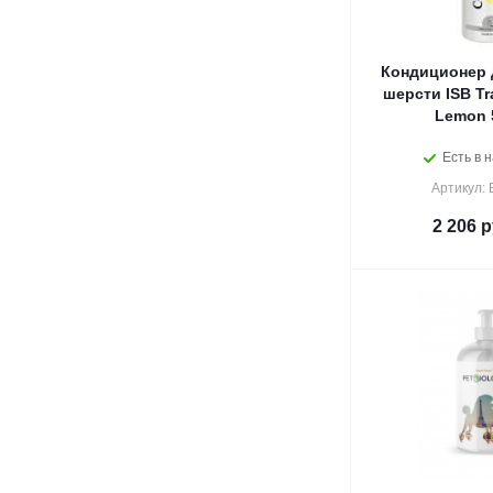
Кондиционер 
шерсти ISB Tra
Lemon 
Есть в н
Артикул:
2 206
р