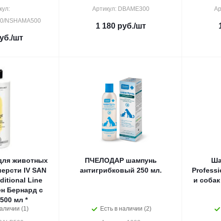
кул:
Артикул: DBAМЕ300
Ар
0/NSHAMA500
1 180
руб.
/шт
уб.
/шт
для животных
ПЧЕЛОДАР шампунь
Ша
ерсти IV SAN
антигрибковый 250 мл.
Profess
itional Line
и соба
н Бернард с
500 мл *
аличии (1)
Есть в наличии (2)