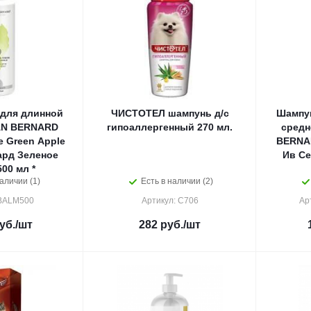
для длинной
ЧИСТОТЕЛ шампунь д/с
Шампун
AN BERNARD
гипоаллергенный 270 мл.
средн
ne Green Apple
BERNA
ард Зеленое
Ив Се
00 мл *
аличии (1)
Есть в наличии (2)
 BALM500
Артикул: С706
Ар
уб.
/шт
282
руб.
/шт