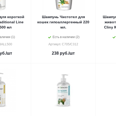
для короткой
Шампунь Чистотел для
Шампун
ditional Line
кошек гипоаллергенный 220
живот
500 мл
мл.
Cliny 
аличии (1)
Есть в наличии (2)
 BALL500
Артикул: С705/С312
уб.
/шт
238
руб.
/шт