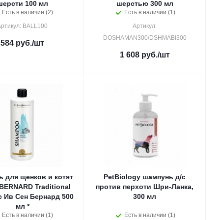
шерсти 100 мл
шерстью 300 мл
Есть в наличии (2)
Есть в наличии (1)
Артикул: BALL100
Артикул:
DOSHAMAN300/DSHMABI300
584
руб.
/шт
1 608
руб.
/шт
 для щенков и котят
PetBiology шампунь д/с
 BERNARD Traditional
против перхоти Шри-Ланка,
lc Ив Сен Бернард 500
300 мл
мл *
Есть в наличии (1)
Есть в наличии (1)