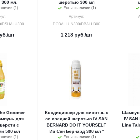
300 мл.
шерстью 300 мл
аличии (1)
Есть в наличии (1)
кул:
Артикул:
/DSHALU300
DOBALLUN300/DBALU300
уб.
/шт
1 218
руб.
/шт
 the Groomer
Кондиционер для животных
Шампунь
ампунь для
со средней шерстью IV SAN
IV SAN
шерсти с
BERNARD DO IT YOURSELF
Line Ta
и 500 мл
Ив Сен Бернард 300 мл *
аличии (1)
Есть в наличии (1)