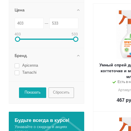
Цена
403
533
Бренд.
Умный спрей д/
Apicenna
когтеточке и м
Tamachi
мл
Есть в н
Артикул
Сбросить
467
ру
Будьте всегда в курсе!
Узнавайте о скидках и акциях