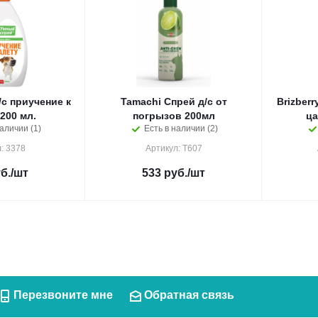
с приучение к
Tamachi Спрей д/с от
Brizberr
200 мл.
погрызов 200мл
ца
аличии (1)
Есть в наличии (2)
: 3378
Артикул: Т607
б.
/шт
533
руб.
/шт
Перезвоните мне
Обратная связь