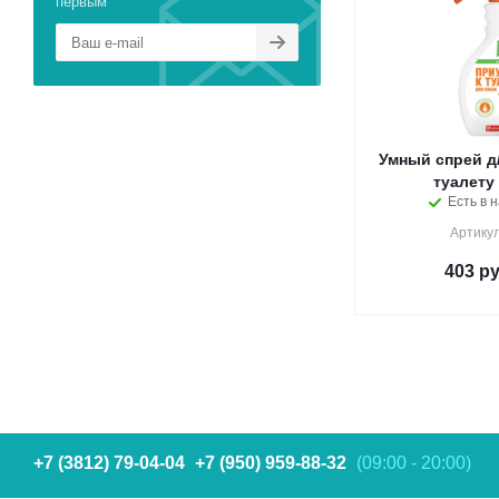
первым
Умный спрей д/
туалету 
Есть в н
Артикул
403
ру
+7 (3812) 79-04-04
+7 (950) 959-88-32
(09:00 - 20:00)