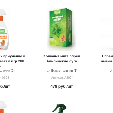
к приучение к
Кошачья мята спрей
Спрей
естам игр 200
Альпийские луга
Тамачи 
.
аличии (2)
Есть в наличии (1)
: 0194
Артикул: А207/
б.
/шт
479
руб.
/шт