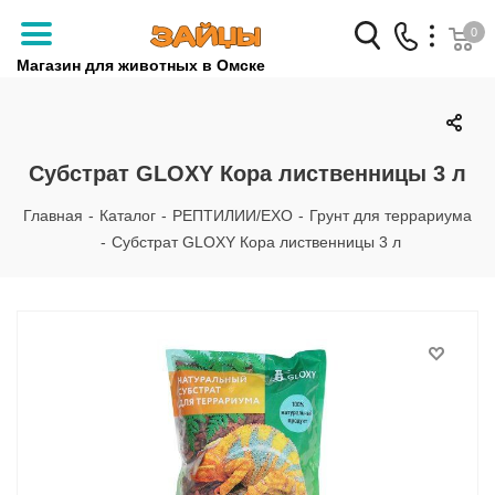
0
Магазин для животных в Омске
Заказать звонок
+7 (3812) 79-04-04
Субстрат GLOXY Кора лиственницы 3 л
+7 (950) 959-88-32
Главная
-
Каталог
-
РЕПТИЛИИ/EXO
-
Грунт для террариума
-
Субстрат GLOXY Кора лиственницы 3 л